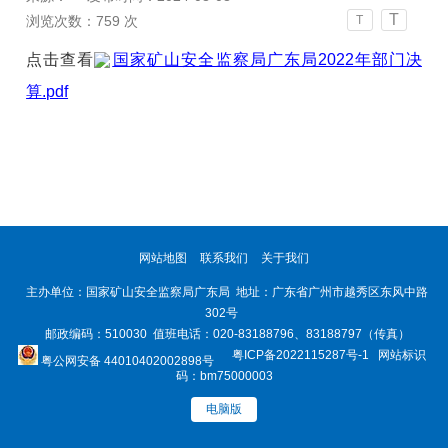
T
浏览次数：
759
次
T
点击查看
国家矿山安全监察局广东局2022年部门决
算.pdf
网站地图
联系我们
关于我们
主办单位：国家矿山安全监察局广东局 地址：广东省广州市越秀区东风中路
302号
邮政编码：510030 值班电话：020-83188796、83188797（传真）
粤ICP备2022115287号-1
网站标识
粤公网安备 44010402002898号
码：bm75000003
电脑版