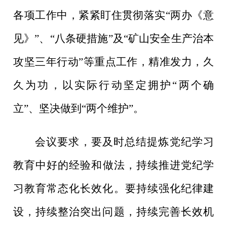
各项工作中，
紧紧盯住贯彻落实“两办《意
见》”、“八条硬措施
”
及“矿山安全生产治本
攻坚三年行动”等重点工作，精准发力，久
久为功，
以实际行动坚定拥护
“
两个确
立
”
、坚决做到
“
两个维护
”
。
会议要求，
要
及时总结提炼党纪学习
教育中好的
经验
和
做法
，持续推进党纪学
习教育常态化长效化。
要
持续强化纪律建
设，持续整治突出问题，持续完善长效机