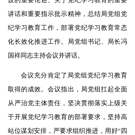
讲话和重要指示批示精神，
总结局党组党
纪学习教育工作
，部署
党纪学习教育
常态
化长效化推进工作。
局党组书记、局长冯
国祥同志
主持会议并讲话。
会议充分肯定了
局党组
党纪学习教育
取得的成效。会议指出，
局
党组
扛起全面
从严治党主体责任
，坚决贯彻落实
上级
关
于开展党纪学习教育的部署要求，坚持高
站位谋划安排，严要求
组织
推进，用好
“
四