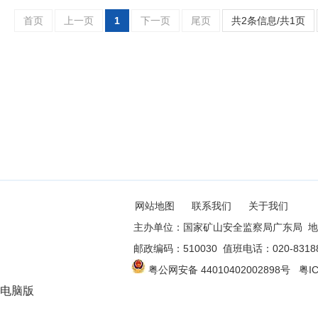
首页
上一页
1
下一页
尾页
共2条信息/共1页
网站地图
联系我们
关于我们
主办单位：国家矿山安全监察局广东局 地
邮政编码：510030 值班电话：020-83188
粤公网安备 44010402002898号
粤I
电脑版