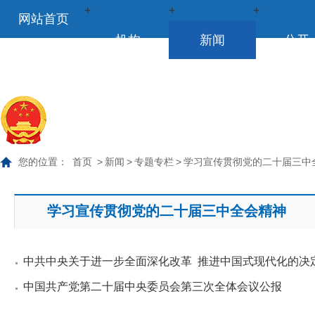
+
+
+
网站首页
机构
新闻
公开
您的位置：
首页
>
新闻
>
专题专栏
>
学习宣传贯彻党的二十届三中
学习宣传贯彻党的二十届三中全会精神
中共中央关于进一步全面深化改革 推进中国式现代化的决
中国共产党第二十届中央委员会第三次全体会议公报